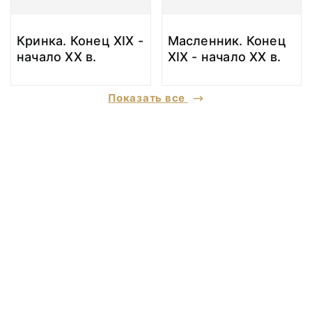
Кринка. Конец ХIХ -
Масленник. Конец
начало ХХ в.
ХIХ - начало ХХ в.
Показать все
© 2020 ФГБУК «Архангельский государственный музей деревянного