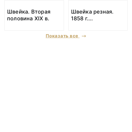
Швейка. Вторая
Швейка резная.
половина XIX в.
1858 г.
...
Показать все
© 2020 ФГБУК «Архангельский государственный музей деревянного
зодчества и народного искусства «Малые Корелы»