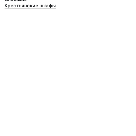
Крестьянские шкафы
© 2020 ФГБУК «Архангельский государственный музей деревянного
зодчества и народного искусства «Малые Корелы»
Все права защищены.
Условия использования материалов сайта
Отправить сообщение
Сообщение об ошибке
Перейти на сайт музея