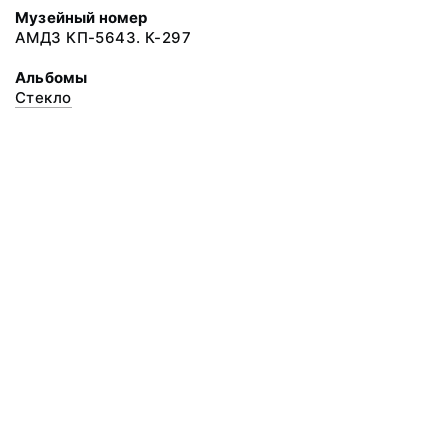
Музейный номер
АМДЗ КП-5643. К-297
Альбомы
Стекло
© 2020 ФГБУК «Архангельский государственный музей деревянного
зодчества и народного искусства «Малые Корелы»
Все права защищены.
Условия использования материалов сайта