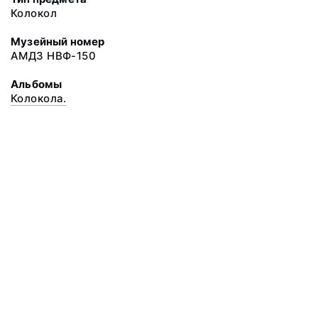
Колокол
Музейный номер
АМДЗ НВФ-150
Альбомы
Колокола.
© 2020 ФГБУК «Архангельский государственный музей деревянного
зодчества и народного искусства «Малые Корелы»