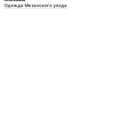
Одежда Мезенского уезда
© 2020 ФГБУК «Архангельский государственный музей деревянного
зодчества и народного искусства «Малые Корелы»
Все права защищены.
Условия использования материалов сайта
Отправить сообщение
Сообщение об ошибке
Перейти на сайт музея