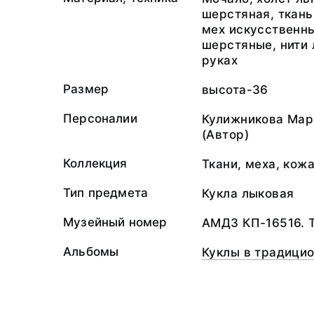
шерстяная, ткан
мех искусственны
шерстяные, нити 
руках
Размер
высота-36
Персоналии
Кулижникова Мар
(Автор)
Коллекция
Ткани, меха, кож
Тип предмета
Кукла лыковая
Музейный номер
АМДЗ КП-16516. 
Альбомы
Куклы в традици