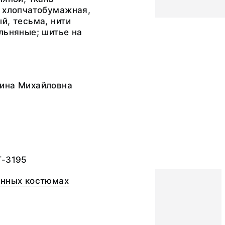
ь хлопчатобумажная,
й, тесьма, нити
льняные; шитье на
ина Михайловна
а
Т-3195
онных костюмах