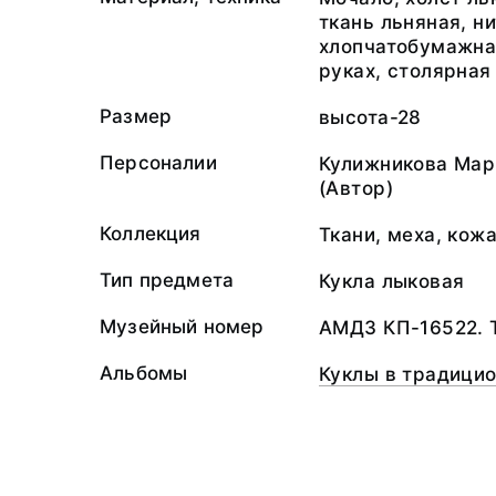
ткань льняная, н
хлопчатобумажная
руках, столярная
Размер
высота-28
Персоналии
Кулижникова Мар
(Автор)
Коллекция
Ткани, меха, кож
Тип предмета
Кукла лыковая
Музейный номер
АМДЗ КП-16522. 
Альбомы
Куклы в традици