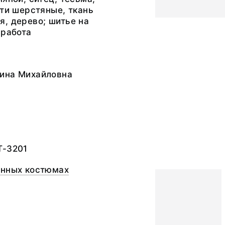
ити шерстяные, ткань
, дерево; шитье на
 работа
ина Михайловна
а
Т-3201
онных костюмах