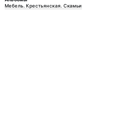
Мебель. Крестьянская. Скамьи
© 2020 ФГБУК «Архангельский государственный музей деревянного
зодчества и народного искусства «Малые Корелы»
Все права защищены.
Условия использования материалов сайта
Отправить сообщение
Сообщение об ошибке
Перейти на сайт музея