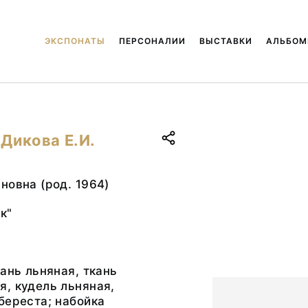
ЭКСПОНАТЫ
ПЕРСОНАЛИИ
ВЫСТАВКИ
АЛЬБО
 Дикова Е.И.
новна (род. 1964)
к"
кань льняная, ткань
, кудель льняная,
береста; набойка