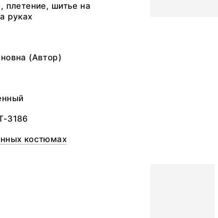
, плетение, шитье на
а руках
новна (Автор)
а
енный
Т-3186
онных костюмах