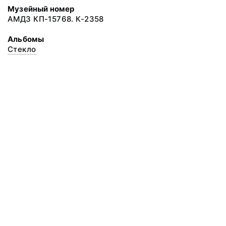
Музейный номер
АМДЗ КП-15768. К-2358
Альбомы
Стекло
© 2020 ФГБУК «Архангельский государственный музей деревянного
зодчества и народного искусства «Малые Корелы»
Все права защищены.
Условия использования материалов сайта