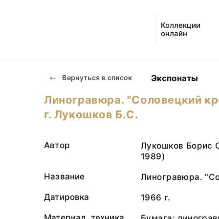
Коллекции
онлайн
Экспонаты
Вернуться в список
Линогравюра. "Соловецкий кр
г. Лукошков Б.С.
Автор
Лукошков Борис С
1989)
Название
Линогравюра. "С
Датировка
1966 г.
Материал, техника
Бумага; линогра