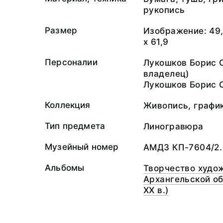
рукопись
Размер
Изображение: 49,
х 61,9
Персоналии
Лукошков Борис 
владелец)
Лукошков Борис 
Коллекция
Живопись, графи
Тип предмета
Линогравюра
Музейный номер
АМДЗ КП-7604/2.
Альбомы
Творчество худож
Архангельской обл
XX в.)