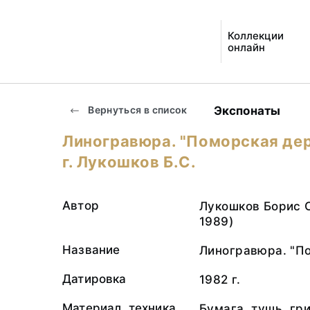
Коллекции
онлайн
Экспонаты
Вернуться в список
Линогравюра. "Поморская дер
г. Лукошков Б.С.
Автор
Лукошков Борис С
1989)
Название
Линогравюра. "П
Датировка
1982 г.
Материал, техника
Бумага, тушь, гр