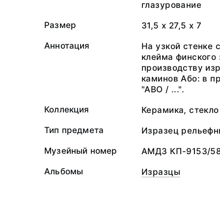
глазурование
Размер
31,5 х 27,5 х 7
Аннотация
На узкой стенке 
клейма финского 
производству из
каминов Або: в п
"АВО / ...".
Коллекция
Керамика, стекло
Тип предмета
Изразец рельефн
Музейный номер
АМДЗ КП-9153/58
Альбомы
Изразцы