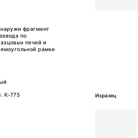
снаружи фрагмент
завода по
разцовых печей и
рямоугольной рамке
ый
. К-775
Изразец