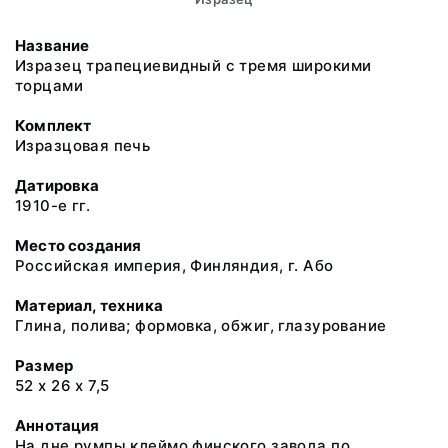
Название
Изразец трапециевидный с тремя широкими
торцами
Комплект
Изразцовая печь
Датировка
1910-е гг.
Место создания
Российская империя, Финляндия, г. Або
Материал, техника
Глина, полива; формовка, обжиг, глазурование
Размер
52 х 26 х 7,5
Аннотация
На дне румпы клеймо финского завода по