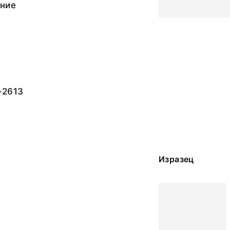
ание
-2613
Изразец