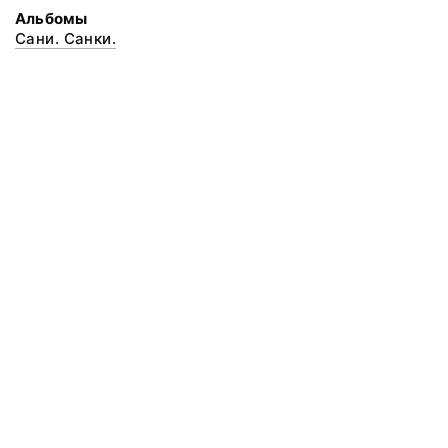
Альбомы
Сани. Санки.
© 2020 ФГБУК «Архангельский государственный музей деревянного
зодчества и народного искусства «Малые Корелы»
Все права защищены.
Условия использования материалов сайта
Отправить сообщение
Сообщение об ошибке
Перейти на сайт музея