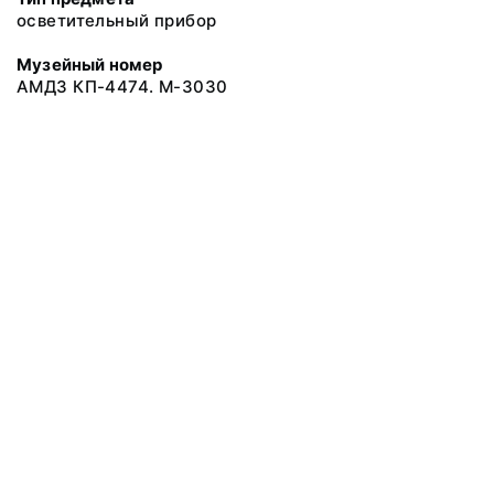
осветительный прибор
Музейный номер
АМДЗ КП-4474. М-3030
© 2020 ФГБУК «Архангельский государственный музей деревянного
зодчества и народного искусства «Малые Корелы»
Все права защищены.
Условия использования материалов сайта
Отправить сообщение