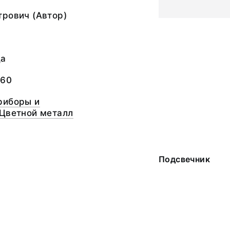
трович (Автор)
да
-60
риборы и
 Цветной металл
Подсвечник