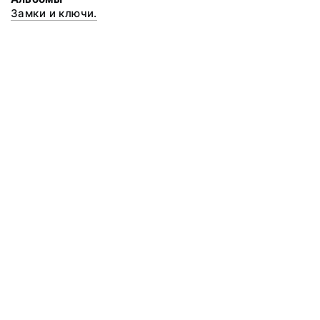
Замки и ключи.
© 2020 ФГБУК «Архангельский государственный музей деревянного
зодчества и народного искусства «Малые Корелы»
Все права защищены.
Условия использования материалов сайта
Отправить сообщение
Сообщение об ошибке
Перейти на сайт музея