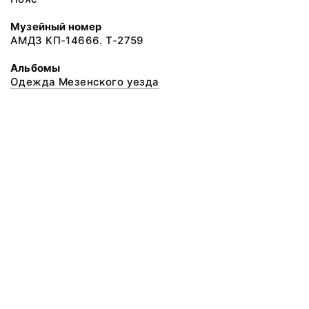
Музейный номер
АМДЗ КП-14666. Т-2759
Альбомы
Одежда Мезенского уезда
© 2020 ФГБУК «Архангельский государственный музей деревянного
зодчества и народного искусства «Малые Корелы»
Все права защищены.