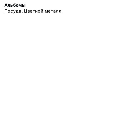
Альбомы
Посуда. Цветной металл
© 2020 ФГБУК «Архангельский государственный музей деревянного
зодчества и народного искусства «Малые Корелы»
Все права защищены.
Условия использования материалов сайта
Отправить сообщение
Сообщение об ошибке
Перейти на сайт музея