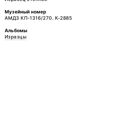
Музейный номер
АМДЗ КП-1316/270. К-2885
Альбомы
Изразцы
© 2020 ФГБУК «Архангельский государственный музей деревянного
зодчества и народного искусства «Малые Корелы»
Все права защищены.