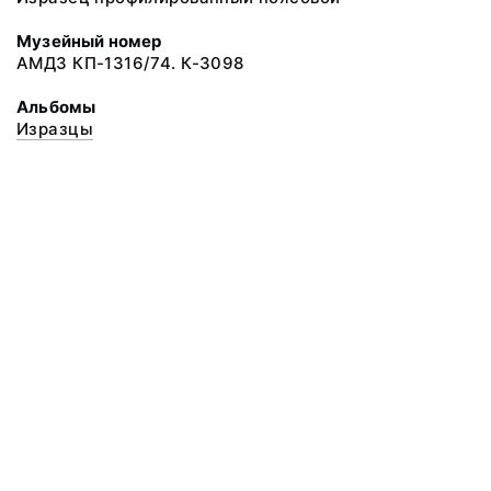
Музейный номер
АМДЗ КП-1316/74. К-3098
Альбомы
Изразцы
© 2020 ФГБУК «Архангельский государственный музей деревянного
зодчества и народного искусства «Малые Корелы»
Все права защищены.