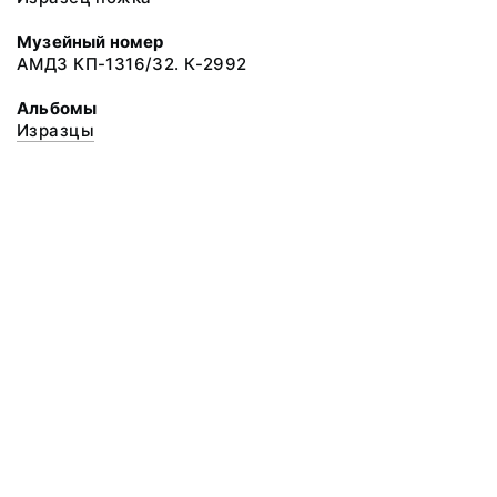
Музейный номер
АМДЗ КП-1316/32. К-2992
Альбомы
Изразцы
© 2020 ФГБУК «Архангельский государственный музей деревянного
зодчества и народного искусства «Малые Корелы»
Все права защищены.