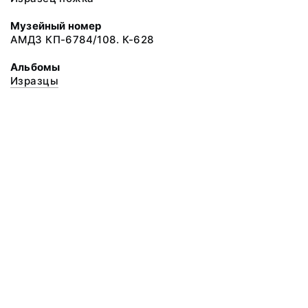
Музейный номер
АМДЗ КП-6784/108. К-628
Альбомы
Изразцы
© 2020 ФГБУК «Архангельский государственный музей деревянного
зодчества и народного искусства «Малые Корелы»
Все права защищены.