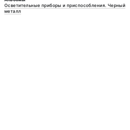
Осветительные приборы и приспособления. Черный
металл
© 2020 ФГБУК «Архангельский государственный музей деревянного
зодчества и народного искусства «Малые Корелы»
Все права защищены.
Условия использования материалов сайта
Отправить сообщение
Сообщение об ошибке
Перейти на сайт музея