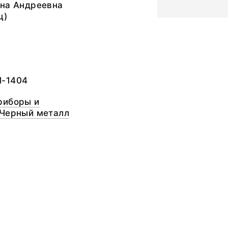
ина Андреевна
ц)
М-1404
риборы и
 Черный металл