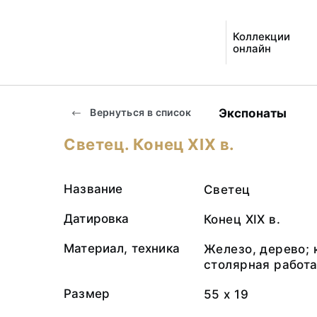
Коллекции
онлайн
Экспонаты
Вернуться в список
Светец. Конец ХIХ в.
Название
Светец
Датировка
Конец ХIХ в.
Материал, техника
Железо, дерево; 
столярная работ
Размер
55 х 19