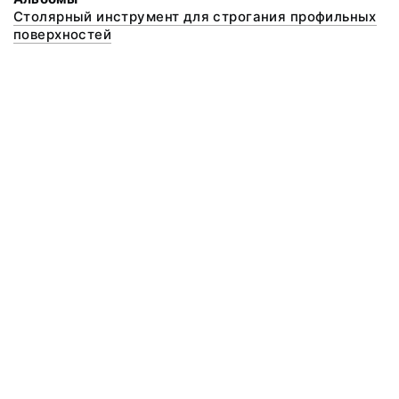
Столярный инструмент для строгания профильных
поверхностей
© 2020 ФГБУК «Архангельский государственный музей деревянного
зодчества и народного искусства «Малые Корелы»
Все права защищены.
Условия использования материалов сайта
Отправить сообщение
Сообщение об ошибке
Перейти на сайт музея