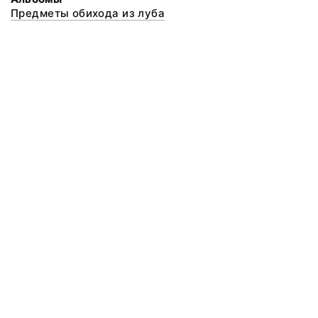
Предметы обихода из луба
© 2020 ФГБУК «Архангельский государственный музей деревянного
зодчества и народного искусства «Малые Корелы»
Все права защищены.
Условия использования материалов сайта
Отправить сообщение
Сообщение об ошибке
Перейти на сайт музея