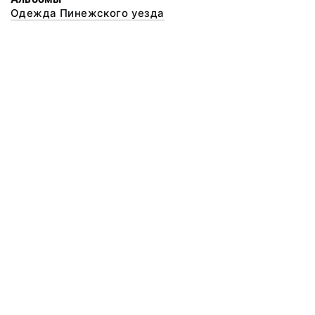
Одежда Пинежского уезда
© 2020 ФГБУК «Архангельский государственный музей деревянного
зодчества и народного искусства «Малые Корелы»
Все права защищены.
Условия использования материалов сайта
Отправить сообщение
Сообщение об ошибке
Перейти на сайт музея