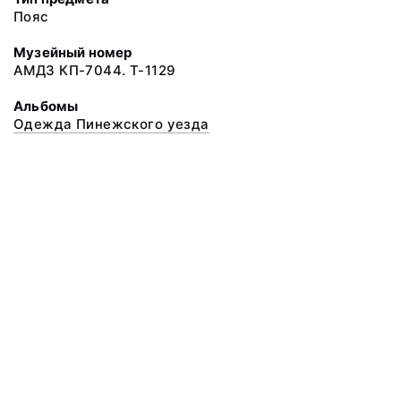
Пояс
Музейный номер
АМДЗ КП-7044. Т-1129
Альбомы
Одежда Пинежского уезда
© 2020 ФГБУК «Архангельский государственный музей деревянного
зодчества и народного искусства «Малые Корелы»