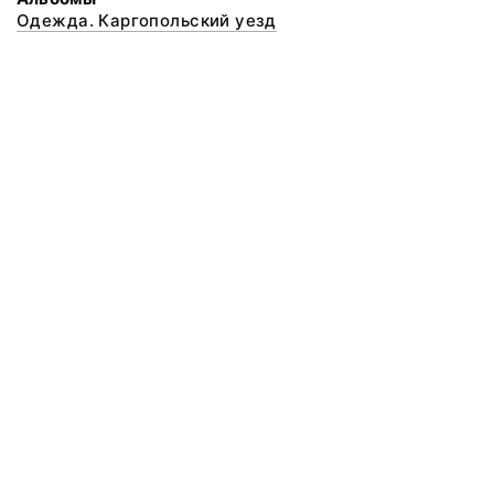
Одежда. Каргопольский уезд
© 2020 ФГБУК «Архангельский государственный музей деревянного
зодчества и народного искусства «Малые Корелы»
Все права защищены.
Условия использования материалов сайта
Отправить сообщение
Сообщение об ошибке
Перейти на сайт музея