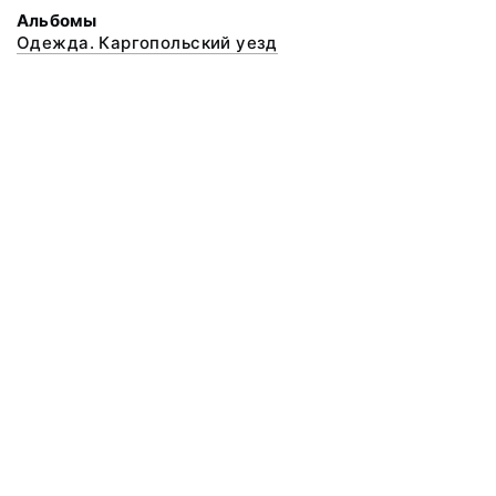
Альбомы
Одежда. Каргопольский уезд
© 2020 ФГБУК «Архангельский государственный музей деревянного
зодчества и народного искусства «Малые Корелы»
Все права защищены.
Условия использования материалов сайта
Отправить сообщение
Сообщение об ошибке
Перейти на сайт музея