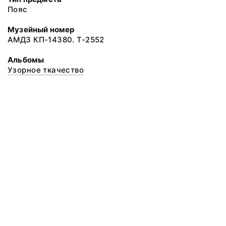
Пояс
Музейный номер
АМДЗ КП-14380. Т-2552
Альбомы
Узорное ткачество
© 2020 ФГБУК «Архангельский государственный музей деревянного
зодчества и народного искусства «Малые Корелы»