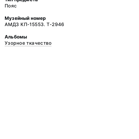
Пояс
Музейный номер
АМДЗ КП-15553. Т-2946
Альбомы
Узорное ткачество
© 2020 ФГБУК «Архангельский государственный музей деревянного
зодчества и народного искусства «Малые Корелы»