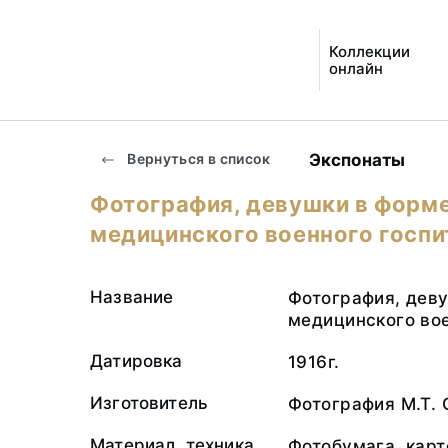
Коллекции
онлайн
Экспонаты
Вернуться в список
Фотография, девушки в форм
медицинского военного госпит
Название
Фотография, дев
медицинского вое
Датировка
1916г.
Изготовитель
Фотография М.Т.
Материал, техника
Фотобумага, карт