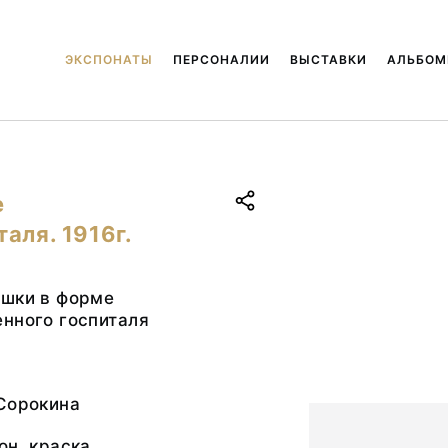
ЭКСПОНАТЫ
ПЕРСОНАЛИИ
ВЫСТАВКИ
АЛЬБО
е
аля. 1916г.
ушки в форме
нного госпиталя
 Сорокина
он, краска