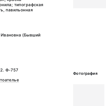
рнила; типографская
ть, павильонная
 Ивановна (Бывший
2. Ф-757
Фотография
отоателье