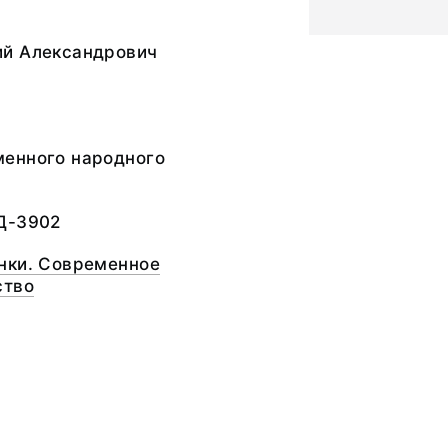
й Александрович
енного народного
Д-3902
нки. Современное
ство