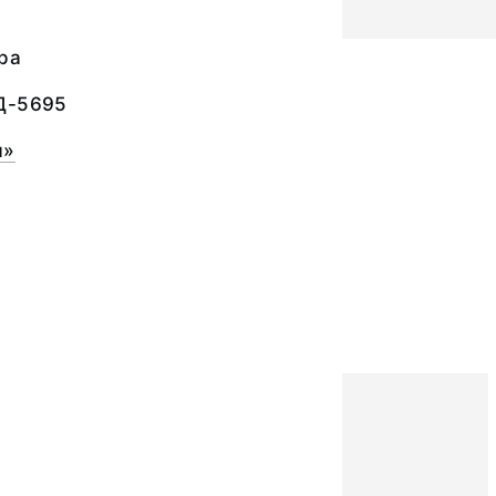
ра
Д-5695
я»