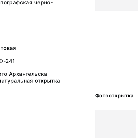
ипографская черно-
чтовая
Ф-241
ого Архангельска
натуральная открытка
Фотооткрытка