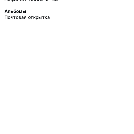
Альбомы
Почтовая открытка
© 2020 ФГБУК «Архангельский государственный музей деревянного
зодчества и народного искусства «Малые Корелы»
Все права защищены.
Условия использования материалов сайта
Отправить сообщение
Сообщение об ошибке