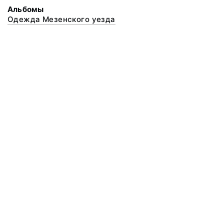
Альбомы
Одежда Мезенского уезда
© 2020 ФГБУК «Архангельский государственный музей деревянного
зодчества и народного искусства «Малые Корелы»
Все права защищены.
Условия использования материалов сайта
Отправить сообщение
Сообщение об ошибке
Перейти на сайт музея