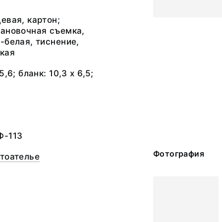
евая, картон;
тановочная съемка,
-белая, тиснение,
кая
,6; бланк: 10,3 х 6,5;
Ф-113
Фотография
отоателье