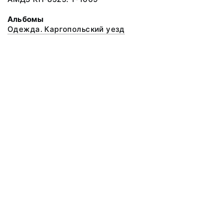
Альбомы
Одежда. Каргопольский уезд
© 2020 ФГБУК «Архангельский государственный музей деревянного
зодчества и народного искусства «Малые Корелы»
Все права защищены.
Условия использования материалов сайта
Отправить сообщение
Сообщение об ошибке