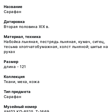
Название
Сарафан
Датировка
Вторая половина ХIХ в.
Материал, техника
Набойка льняная, пестрядь льняная, кумач, ситец,
тесьма хлопчатобумажная, холст льняной; шитье на
руках
Размер
длина - 121
Коллекция
Ткани, меха, кожа
Тип предмета
Сарафан
Музейный номер
АМДЗ КП-8525. Т-1669