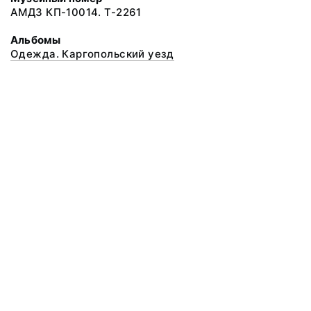
АМДЗ КП-10014. Т-2261
Альбомы
Одежда. Каргопольский уезд
© 2020 ФГБУК «Архангельский государственный музей деревянного
зодчества и народного искусства «Малые Корелы»
Все права защищены.
Условия использования материалов сайта
Отправить сообщение