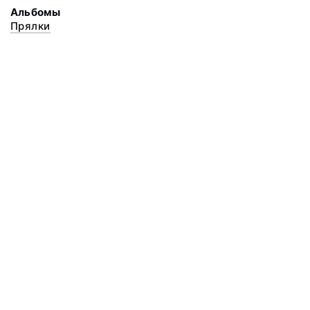
Альбомы
Прялки
© 2020 ФГБУК «Архангельский государственный музей деревянного
зодчества и народного искусства «Малые Корелы»
Все права защищены.
Условия использования материалов сайта
Отправить сообщение
Сообщение об ошибке
Перейти на сайт музея