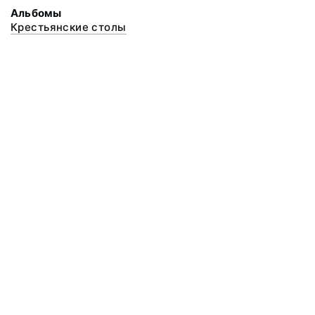
Альбомы
Крестьянские столы
© 2020 ФГБУК «Архангельский государственный музей деревянного
зодчества и народного искусства «Малые Корелы»
Все права защищены.
Условия использования материалов сайта
Отправить сообщение
Сообщение об ошибке
Перейти на сайт музея