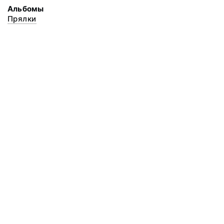
Альбомы
Прялки
© 2020 ФГБУК «Архангельский государственный музей деревянного
зодчества и народного искусства «Малые Корелы»
Все права защищены.
Условия использования материалов сайта
Отправить сообщение
Сообщение об ошибке
Перейти на сайт музея