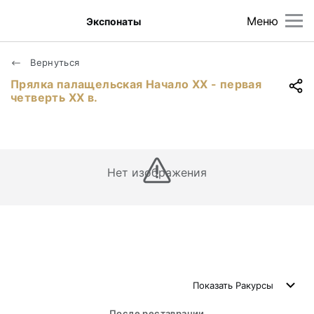
Меню
Экспонаты
Вернуться
Прялка палащельская Начало XX - первая
четверть XX в.
Нет изображения
Показать
Ракурсы
После реставрации