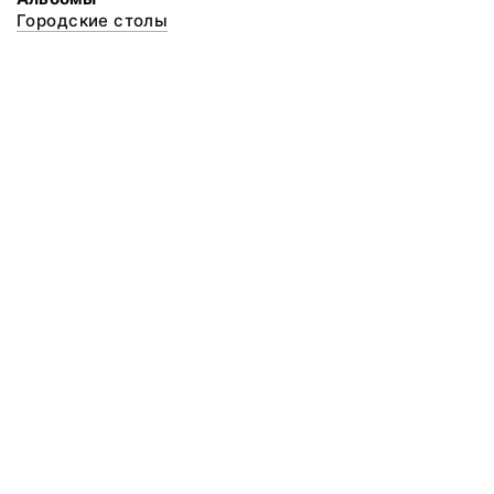
Городские столы
© 2020 ФГБУК «Архангельский государственный музей деревянного
зодчества и народного искусства «Малые Корелы»
Все права защищены.
Условия использования материалов сайта
Отправить сообщение
Сообщение об ошибке
Перейти на сайт музея