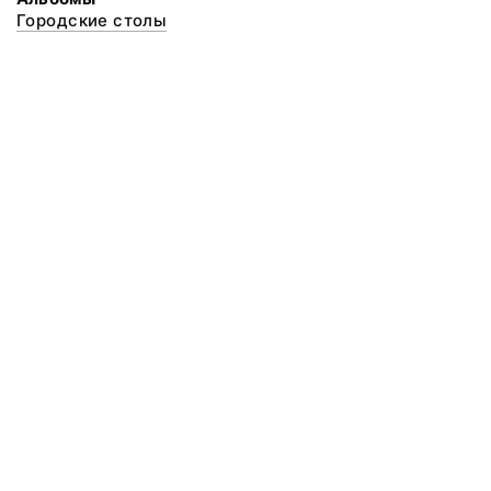
Городские столы
© 2020 ФГБУК «Архангельский государственный музей деревянного
зодчества и народного искусства «Малые Корелы»
Все права защищены.
Условия использования материалов сайта
Отправить сообщение
Сообщение об ошибке
Перейти на сайт музея